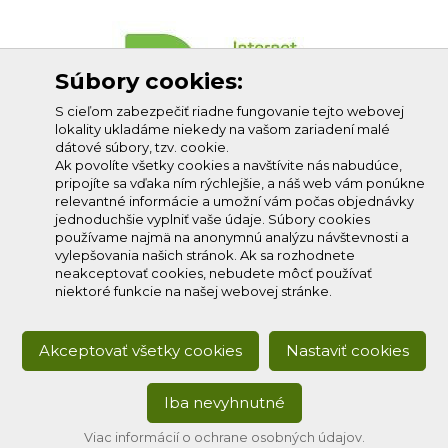
Súbory cookies:
S cieľom zabezpečiť riadne fungovanie tejto webovej
lokality ukladáme niekedy na vašom zariadení malé
dátové súbory, tzv. cookie.
Ak povolíte všetky cookies a navštívite nás nabudúce,
pripojíte sa vďaka ním rýchlejšie, a náš web vám ponúkne
relevantné informácie a umožní vám počas objednávky
jednoduchšie vyplniť vaše údaje. Súbory cookies
používame najmä na anonymnú analýzu návštevnosti a
vylepšovania našich stránok. Ak sa rozhodnete
neakceptovať cookies, nebudete môcť používať
niektoré funkcie na našej webovej stránke.
Akceptovať všetky cookies
Nastaviť cookies
Iba nevyhnutné
Copyright © 2020
Profi-net s.r.o.
, všetky práva vyhradené.
Developed by:
creative solution
Viac informácií o ochrane osobných údajov.