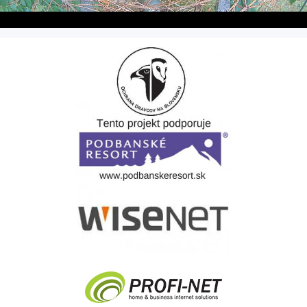
Stream
Unmute
Type