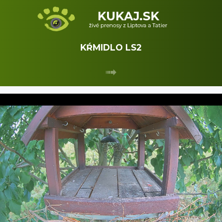
KŔMIDLO LS2
➟