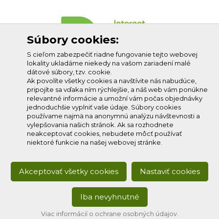
Súbory cookies:
S cieľom zabezpečiť riadne fungovanie tejto webovej
lokality ukladáme niekedy na vašom zariadení malé
dátové súbory, tzv. cookie.
Ak povolíte všetky cookies a navštívite nás nabudúce,
pripojíte sa vďaka ním rýchlejšie, a náš web vám ponúkne
relevantné informácie a umožní vám počas objednávky
jednoduchšie vyplniť vaše údaje. Súbory cookies
používame najmä na anonymnú analýzu návštevnosti a
vylepšovania našich stránok. Ak sa rozhodnete
neakceptovať cookies, nebudete môcť používať
niektoré funkcie na našej webovej stránke.
Akceptovať všetky cookies
Nastaviť cookies
Iba nevyhnutné
Copyright © 2020
Profi-net s.r.o.
, všetky práva vyhradené.
Developed by:
creative solution
Viac informácií o ochrane osobných údajov.