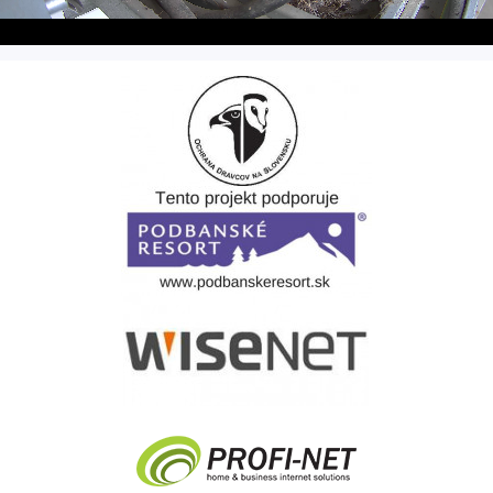
Stream
Unmute
Type