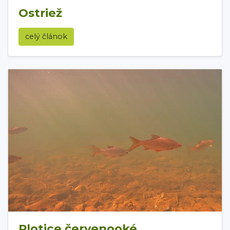
Ostriež
celý článok
Plotice červenooké