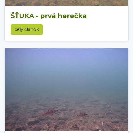
ŠŤUKA - prvá herečka
celý článok