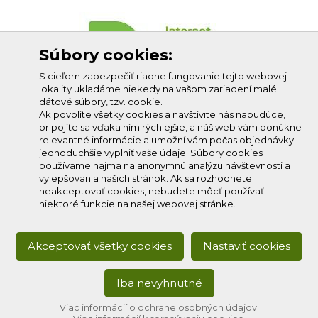
Súbory cookies:
S cieľom zabezpečiť riadne fungovanie tejto webovej
lokality ukladáme niekedy na vašom zariadení malé
dátové súbory, tzv. cookie.
Ak povolíte všetky cookies a navštívite nás nabudúce,
pripojíte sa vďaka ním rýchlejšie, a náš web vám ponúkne
relevantné informácie a umožní vám počas objednávky
jednoduchšie vyplniť vaše údaje. Súbory cookies
používame najmä na anonymnú analýzu návštevnosti a
vylepšovania našich stránok. Ak sa rozhodnete
neakceptovať cookies, nebudete môcť používať
niektoré funkcie na našej webovej stránke.
Akceptovať všetky cookies
Nastaviť cookies
Iba nevyhnutné
Copyright © 2020
Profi-net s.r.o.
, všetky práva vyhradené.
Developed by:
creative solution
Viac informácií o ochrane osobných údajov.