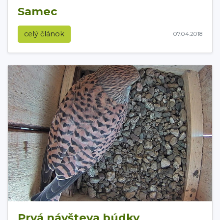
Samec
celý článok
07.04.2018
Prvá návšteva búdky