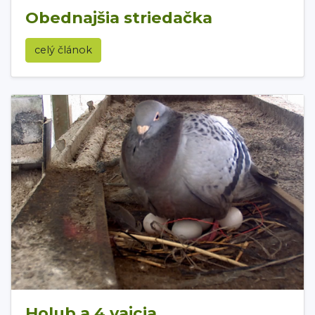
Obednajšia striedačka
celý článok
Holub a 4 vajcia