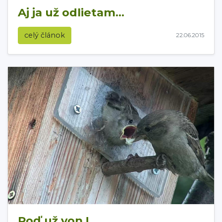
Aj ja už odlietam...
celý článok
22.06.2015
Poď už von !