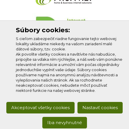
Súbory cookies:
S cieľom zabezpečiť riadne fungovanie tejto webovej
lokality ukladáme niekedy na vašom zariadení malé
dátové súbory, tzv. cookie.
Ak povolíte všetky cookies a navštívite nás nabudúce,
pripojíte sa vďaka ním rýchlejšie, a náš web vám ponúkne
relevantné informácie a umožní vám počas objednávky
jednoduchšie vyplniť vaše údaje. Súbory cookies
používame najmä na anonymnú analýzu návštevnosti a
vylepšovania našich stránok. Ak sa rozhodnete
neakceptovať cookies, nebudete môcť používať
niektoré funkcie na našej webovej stránke.
Akceptovať všetky cookies
Nastaviť cookies
Iba nevyhnutné
Copyright © 2020
Profi-net s.r.o.
, všetky práva vyhradené.