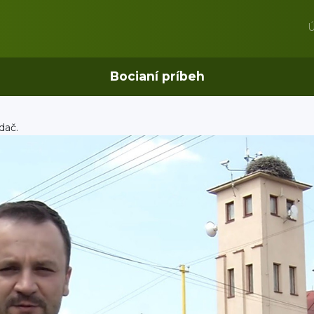
Ú
Bocianí príbeh
dač.