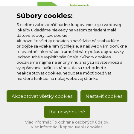
Súbory cookies:
S cieľom zabezpečiť riadne fungovanie tejto webovej
lokality ukladáme niekedy na vašom zariadení malé
dátové súbory, tzv. cookie.
Ak povolíte všetky cookies a navštívite nás nabudúce,
pripojíte sa vďaka ním rýchlejšie, a náš web vám ponúkne
relevantné informácie a umožní vám počas objednávky
jednoduchšie vyplniť vaše údaje. Súbory cookies
používame najmä na anonymnú analýzu návštevnosti a
vylepšovania našich stránok. Ak sa rozhodnete
neakceptovať cookies, nebudete môcť používať
niektoré funkcie na našej webovej stránke.
Akceptovať všetky cookies
Nastaviť cookies
Iba nevyhnutné
Copyright © 2020
Profi-net s.r.o.
, všetky práva vyhradené.
Developed by:
creative solution
Viac informácií o ochrane osobných údajov.
Viac informácií k spracúvaniu cookies.