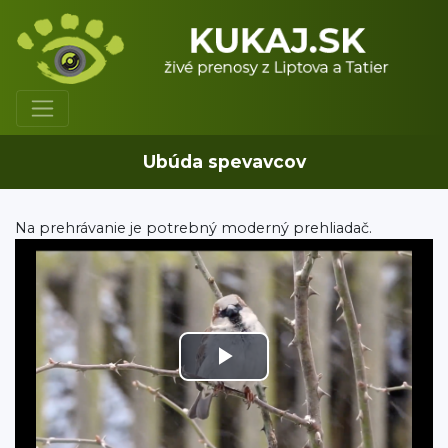
Ubúda spevavcov
Na prehrávanie je potrebný moderný prehliadač.
Play
Video