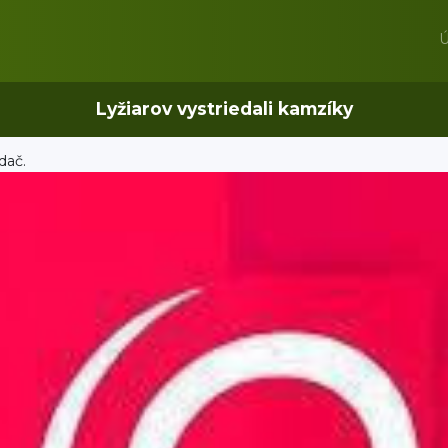
Ú
Lyžiarov vystriedali kamzíky
dač.