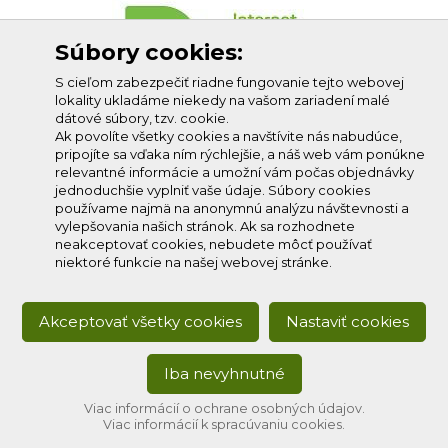
Súbory cookies:
S cieľom zabezpečiť riadne fungovanie tejto webovej
lokality ukladáme niekedy na vašom zariadení malé
dátové súbory, tzv. cookie.
Ak povolíte všetky cookies a navštívite nás nabudúce,
pripojíte sa vďaka ním rýchlejšie, a náš web vám ponúkne
relevantné informácie a umožní vám počas objednávky
jednoduchšie vyplniť vaše údaje. Súbory cookies
používame najmä na anonymnú analýzu návštevnosti a
vylepšovania našich stránok. Ak sa rozhodnete
neakceptovať cookies, nebudete môcť používať
niektoré funkcie na našej webovej stránke.
Akceptovať všetky cookies
Nastaviť cookies
Iba nevyhnutné
Copyright © 2020
Profi-net s.r.o.
, všetky práva vyhradené.
Developed by:
creative solution
Viac informácií o ochrane osobných údajov.
Viac informácií k spracúvaniu cookies.