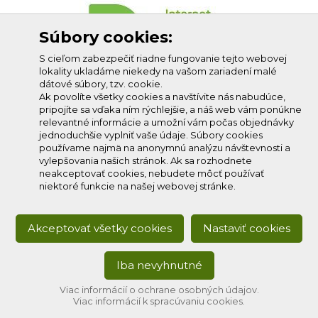
Súbory cookies:
S cieľom zabezpečiť riadne fungovanie tejto webovej
lokality ukladáme niekedy na vašom zariadení malé
dátové súbory, tzv. cookie.
Ak povolíte všetky cookies a navštívite nás nabudúce,
pripojíte sa vďaka ním rýchlejšie, a náš web vám ponúkne
relevantné informácie a umožní vám počas objednávky
jednoduchšie vyplniť vaše údaje. Súbory cookies
používame najmä na anonymnú analýzu návštevnosti a
vylepšovania našich stránok. Ak sa rozhodnete
neakceptovať cookies, nebudete môcť používať
niektoré funkcie na našej webovej stránke.
Akceptovať všetky cookies
Nastaviť cookies
Iba nevyhnutné
Copyright © 2020
Profi-net s.r.o.
, všetky práva vyhradené.
Developed by:
creative solution
Viac informácií o ochrane osobných údajov.
Viac informácií k spracúvaniu cookies.