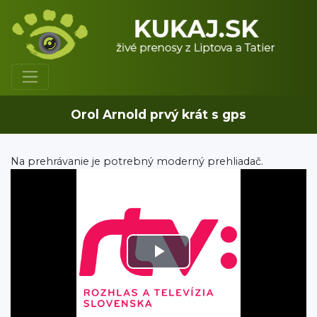
Orol Arnold prvý krát s gps
Na prehrávanie je potrebný moderný prehliadač.
Play
Video