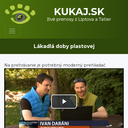
Lákadlá doby plastovej
Na prehrávanie je potrebný moderný prehliadač.
Play
Video