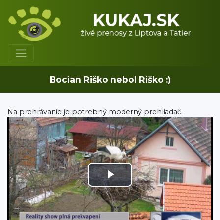
Bocian Riško nebol Riško :)
Na prehrávanie je potrebný moderný prehliadač.
Play
Video