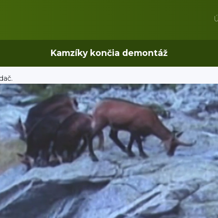
Ú
Kamzíky končia demontáž
dač.