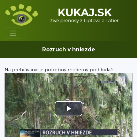
Rozruch v hniezde
Na prehrávanie je potrebný moderný prehliadač.
Play
Video