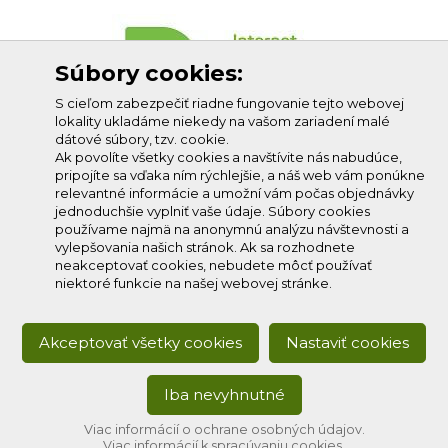
Súbory cookies:
S cieľom zabezpečiť riadne fungovanie tejto webovej
lokality ukladáme niekedy na vašom zariadení malé
dátové súbory, tzv. cookie.
Ak povolíte všetky cookies a navštívite nás nabudúce,
pripojíte sa vďaka ním rýchlejšie, a náš web vám ponúkne
relevantné informácie a umožní vám počas objednávky
jednoduchšie vyplniť vaše údaje. Súbory cookies
používame najmä na anonymnú analýzu návštevnosti a
vylepšovania našich stránok. Ak sa rozhodnete
neakceptovať cookies, nebudete môcť používať
niektoré funkcie na našej webovej stránke.
Akceptovať všetky cookies
Nastaviť cookies
Iba nevyhnutné
Copyright © 2020
Profi-net s.r.o.
, všetky práva vyhradené.
Developed by:
creative solution
Viac informácií o ochrane osobných údajov.
Viac informácií k spracúvaniu cookies.