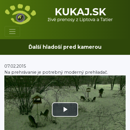
Ďalší hladoší pred kamerou
07.02.2015
Na prehrávanie je potrebný moderný prehliadač.
Play
Video