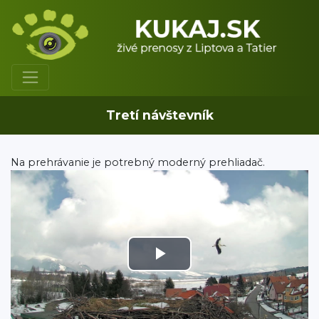
Tretí návštevník
Na prehrávanie je potrebný moderný prehliadač.
Play
Video