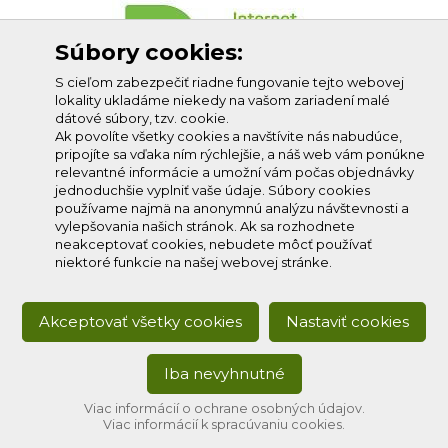
Súbory cookies:
S cieľom zabezpečiť riadne fungovanie tejto webovej
lokality ukladáme niekedy na vašom zariadení malé
dátové súbory, tzv. cookie.
Ak povolíte všetky cookies a navštívite nás nabudúce,
pripojíte sa vďaka ním rýchlejšie, a náš web vám ponúkne
relevantné informácie a umožní vám počas objednávky
jednoduchšie vyplniť vaše údaje. Súbory cookies
používame najmä na anonymnú analýzu návštevnosti a
vylepšovania našich stránok. Ak sa rozhodnete
neakceptovať cookies, nebudete môcť používať
niektoré funkcie na našej webovej stránke.
Akceptovať všetky cookies
Nastaviť cookies
Iba nevyhnutné
Copyright © 2020
Profi-net s.r.o.
, všetky práva vyhradené.
Developed by:
creative solution
Viac informácií o ochrane osobných údajov.
Viac informácií k spracúvaniu cookies.