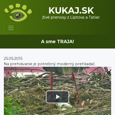
A sme TRAJA!
25.05.2015
Na prehrávanie je potrebný moderný prehliadač.
Play
Video