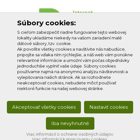
Súbory cookies:
S cieľom zabezpečiť riadne fungovanie tejto webovej
lokality ukladáme niekedy na vašom zariadení malé
dátové súbory, tzv. cookie.
Ak povolíte všetky cookies a navštívite nás nabudúce,
pripojíte sa vďaka ním rýchlejšie, a náš web vám ponúkne
relevantné informácie a umožní vám počas objednávky
jednoduchšie vyplniť vaše údaje. Súbory cookies
používame najmä na anonymnú analýzu návštevnosti a
vylepšovania našich stránok. Ak sa rozhodnete
neakceptovať cookies, nebudete môcť používať
niektoré funkcie na našej webovej stránke.
Akceptovať všetky cookies
Nastaviť cookies
Iba nevyhnutné
Copyright © 2020
Profi-net s.r.o.
, všetky práva vyhradené.
Developed by:
creative solution
Viac informácií o ochrane osobných údajov.
Viac informácií k spracúvaniu cookies.