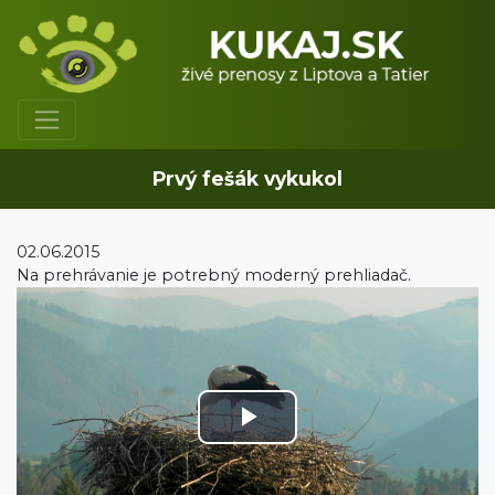
Prvý fešák vykukol
02.06.2015
Na prehrávanie je potrebný moderný prehliadač.
Play
Video