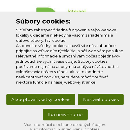
Súbory cookies:
S cieľom zabezpečiť riadne fungovanie tejto webovej
lokality ukladáme niekedy na vašom zariadení malé
dátové súbory, tzv. cookie.
Ak povolíte všetky cookies a navštívite nás nabudúce,
pripojíte sa vďaka ním rýchlejšie, a náš web vám ponúkne
relevantné informácie a umožní vám počas objednávky
jednoduchšie vyplniť vaše údaje. Súbory cookies
používame najmä na anonymnú analýzu návštevnosti a
vylepšovania našich stránok. Ak sa rozhodnete
neakceptovať cookies, nebudete môcť používať
niektoré funkcie na našej webovej stránke.
Akceptovať všetky cookies
Nastaviť cookies
Iba nevyhnutné
Copyright © 2020
Profi-net s.r.o.
, všetky práva vyhradené.
Developed by:
creative solution
Viac informácií o ochrane osobných údajov.
Viac informácií k spracúvaniu cookies.