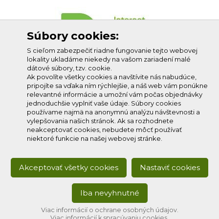
Súbory cookies:
S cieľom zabezpečiť riadne fungovanie tejto webovej
lokality ukladáme niekedy na vašom zariadení malé
dátové súbory, tzv. cookie.
Ak povolíte všetky cookies a navštívite nás nabudúce,
pripojíte sa vďaka ním rýchlejšie, a náš web vám ponúkne
relevantné informácie a umožní vám počas objednávky
jednoduchšie vyplniť vaše údaje. Súbory cookies
používame najmä na anonymnú analýzu návštevnosti a
vylepšovania našich stránok. Ak sa rozhodnete
neakceptovať cookies, nebudete môcť používať
niektoré funkcie na našej webovej stránke.
Akceptovať všetky cookies
Nastaviť cookies
Iba nevyhnutné
Copyright © 2020
Profi-net s.r.o.
, všetky práva vyhradené.
Developed by:
creative solution
Viac informácií o ochrane osobných údajov.
Viac informácií k spracúvaniu cookies.