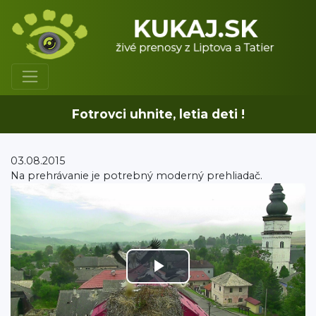
Fotrovci uhnite, letia deti !
03.08.2015
Na prehrávanie je potrebný moderný prehliadač.
Play
Video