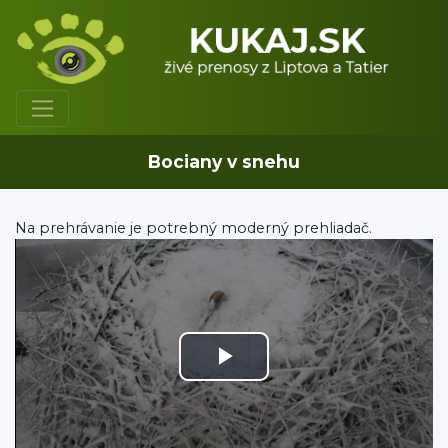
Bociany v snehu
Na prehrávanie je potrebný moderný prehliadač.
Play
Video