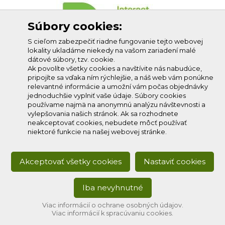
Súbory cookies:
S cieľom zabezpečiť riadne fungovanie tejto webovej
lokality ukladáme niekedy na vašom zariadení malé
dátové súbory, tzv. cookie.
Ak povolíte všetky cookies a navštívite nás nabudúce,
pripojíte sa vďaka ním rýchlejšie, a náš web vám ponúkne
relevantné informácie a umožní vám počas objednávky
jednoduchšie vyplniť vaše údaje. Súbory cookies
používame najmä na anonymnú analýzu návštevnosti a
vylepšovania našich stránok. Ak sa rozhodnete
neakceptovať cookies, nebudete môcť používať
niektoré funkcie na našej webovej stránke.
Akceptovať všetky cookies
Nastaviť cookies
Iba nevyhnutné
Copyright © 2020
Profi-net s.r.o.
, všetky práva vyhradené.
Developed by:
creative solution
Viac informácií o ochrane osobných údajov.
Viac informácií k spracúvaniu cookies.