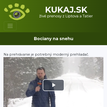
Bociany na snehu
Na prehrávanie je potrebný moderný prehliadač.
Play
Video