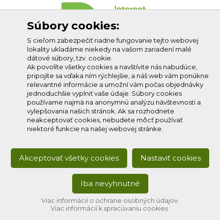
Súbory cookies:
S cieľom zabezpečiť riadne fungovanie tejto webovej
lokality ukladáme niekedy na vašom zariadení malé
dátové súbory, tzv. cookie.
Ak povolíte všetky cookies a navštívite nás nabudúce,
pripojíte sa vďaka ním rýchlejšie, a náš web vám ponúkne
relevantné informácie a umožní vám počas objednávky
jednoduchšie vyplniť vaše údaje. Súbory cookies
používame najmä na anonymnú analýzu návštevnosti a
vylepšovania našich stránok. Ak sa rozhodnete
neakceptovať cookies, nebudete môcť používať
niektoré funkcie na našej webovej stránke.
Akceptovať všetky cookies
Nastaviť cookies
Iba nevyhnutné
Copyright © 2020
Profi-net s.r.o.
, všetky práva vyhradené.
Developed by:
creative solution
Viac informácií o ochrane osobných údajov.
Viac informácií k spracúvaniu cookies.