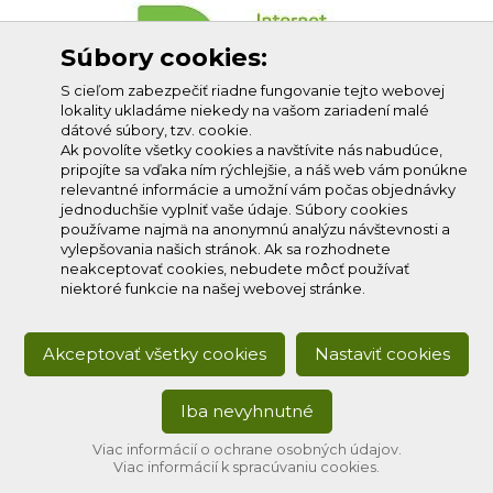
Súbory cookies:
S cieľom zabezpečiť riadne fungovanie tejto webovej
lokality ukladáme niekedy na vašom zariadení malé
dátové súbory, tzv. cookie.
Ak povolíte všetky cookies a navštívite nás nabudúce,
pripojíte sa vďaka ním rýchlejšie, a náš web vám ponúkne
relevantné informácie a umožní vám počas objednávky
jednoduchšie vyplniť vaše údaje. Súbory cookies
používame najmä na anonymnú analýzu návštevnosti a
vylepšovania našich stránok. Ak sa rozhodnete
neakceptovať cookies, nebudete môcť používať
niektoré funkcie na našej webovej stránke.
Akceptovať všetky cookies
Nastaviť cookies
Iba nevyhnutné
Copyright © 2020
Profi-net s.r.o.
, všetky práva vyhradené.
Developed by:
creative solution
Viac informácií o ochrane osobných údajov.
Viac informácií k spracúvaniu cookies.