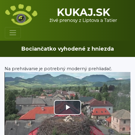
Bociančatko vyhodené z hniezda
Na prehrávanie je potrebný moderný prehliadač.
Play
Video