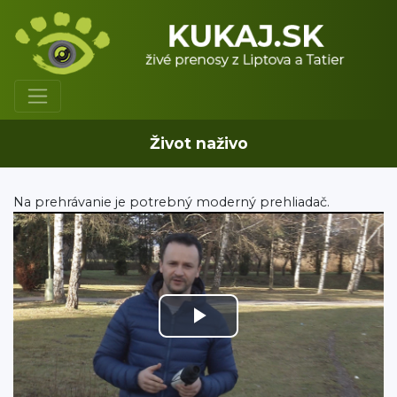
Život naživo
Na prehrávanie je potrebný moderný prehliadač.
Play
Video