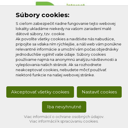
Súbory cookies:
S cieľom zabezpečiť riadne fungovanie tejto webovej
lokality ukladáme niekedy na vašom zariadení malé
dátové súbory, tzv. cookie.
Ak povolíte všetky cookies a navštívite nás nabudúce,
pripojíte sa vďaka ním rýchlejšie, a náš web vám ponúkne
relevantné informácie a umožní vám počas objednávky
jednoduchšie vyplniť vaše údaje. Súbory cookies
používame najmä na anonymnú analýzu návštevnosti a
vylepšovania našich stránok. Ak sa rozhodnete
neakceptovať cookies, nebudete môcť používať
niektoré funkcie na našej webovej stránke.
Akceptovať všetky cookies
Nastaviť cookies
Iba nevyhnutné
Copyright © 2020
Profi-net s.r.o.
, všetky práva vyhradené.
Developed by:
creative solution
Viac informácií o ochrane osobných údajov.
Viac informácií k spracúvaniu cookies.