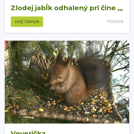
Zlodej jabĺk odhalený pri čine ,,,
celý článok
17.02.2015
Veverička