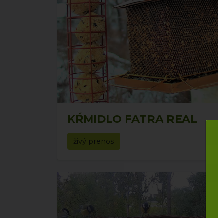
KŔMIDLO FATRA REAL
živý prenos