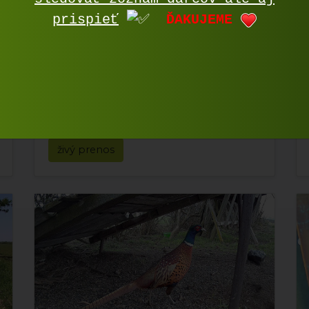
prispieť
ĎAKUJEME
KŔMIDLO - LAZINY
živý prenos