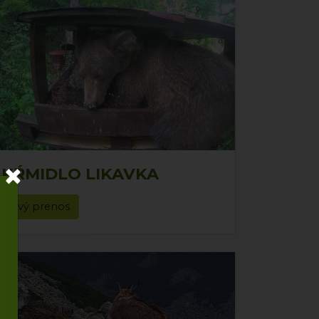
×
KŔMIDLO LIKAVKA
živý prenos