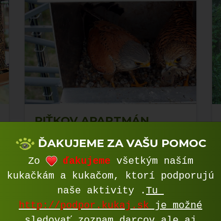
PIŤKOV APARTMÁN
ĎAKUJEME ZA VAŠU POMOC
živý prenos
Zo
ďakujeme
všetkým naším
kukačkám a kukačom, ktorí podporujú
naše aktivity .
Tu
http://podpor.kukaj.sk
je možné
sledovať zoznam darcov ale aj